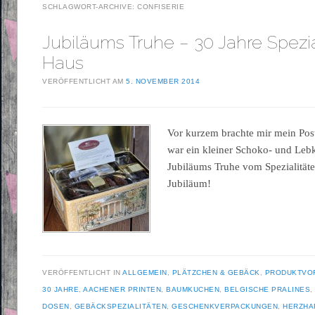
SCHLAGWORT-ARCHIVE:
CONFISERIE
Jubiläums Truhe – 30 Jahre Spezia
Haus
VERÖFFENTLICHT AM
5. NOVEMBER 2014
Vor kurzem brachte mir mein Post
war ein kleiner Schoko- und Le
Jubiläums Truhe vom Spezialität
Jubiläum!
VERÖFFENTLICHT IN
ALLGEMEIN
,
PLÄTZCHEN & GEBÄCK
,
PRODUKTVO
30 JAHRE
,
AACHENER PRINTEN
,
BAUMKUCHEN
,
BELGISCHE PRALINES
DOSEN
,
GEBÄCKSPEZIALITÄTEN
,
GESCHENKVERPACKUNGEN
,
HERZHA