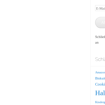
E-
Mail-
Adress
A
Schlie
an
Schl
Amazo
Biskui
Cooki
Ha
Kinderg