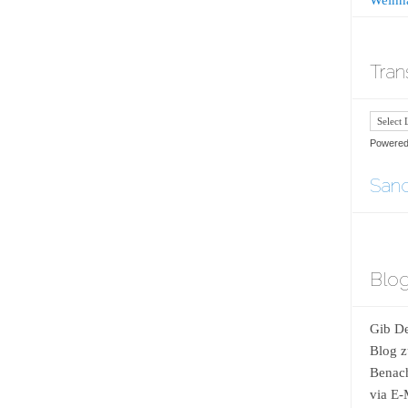
Tran
Powere
Sand
Blog
Gib De
Blog z
Benach
via E-