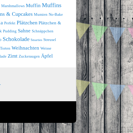
Muffins
Muffin
Marshmallows
ins & Cupcakes
Mumien
No-Bake
Plätzchen
la
Plätzchen &
Perfekt
Sahne
k
Pudding
Schnäppchen
Schokolade
o
Streusel
Smarties
Weihnachten
Torten
Weisse
Zimt
Äpfel
lade
Zuckeraugen
.