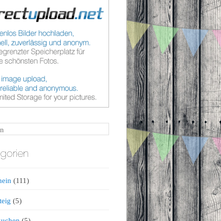
n
gorien
mein
(111)
teig
(5)
kuchen
(5)