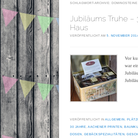
SCHLAGWORT-ARCHIVE:
DOMINOSTEINE
Jubiläums Truhe – 3
Haus
VERÖFFENTLICHT AM
5. NOVEMBER 201
Vor ku
war ei
Jubilä
Jubilä
VERÖFFENTLICHT IN
ALLGEMEIN
,
PLÄTZ
30 JAHRE
,
AACHENER PRINTEN
,
BAUMK
DOSEN
,
GEBÄCKSPEZIALITÄTEN
,
GESC