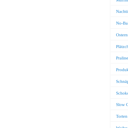
Nachti
No-Ba
Ostern
Plätz
Pralin
Produk
Schnä
Schok
Slow 
Torten
Weihn