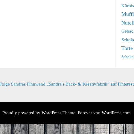
Kürbis
Muff
Nutel
Gebäc
Schok
Torte
Schoko
Folge Sandras Pinnwand „Sandra's Back- & Kreativfabrik“ auf Pinterest
Proudly powered by WordPress
Theme: Forever von
WordPress.com
.