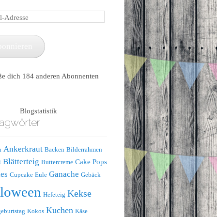
e
bonnieren
ße dich 184 anderen Abonnenten
Blogstatistik
agwörter
Ankerkraut
n
Backen
Bilderrahmen
Blätterteig
t
Cake Pops
Buttercreme
es
Ganache
Cupcake
Eule
Gebäck
lloween
Kekse
Hefeteig
Kuchen
eburtstag
Kokos
Käse