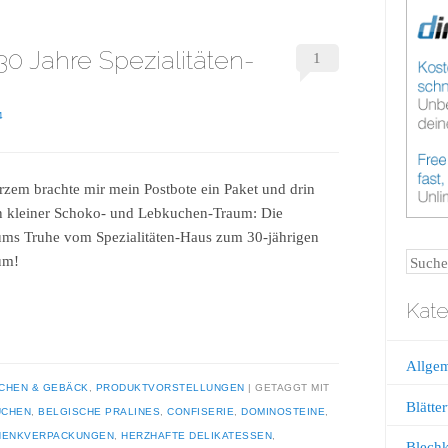
0 Jahre Spezialitäten-
1
4
rzem brachte mir mein Postbote ein Paket und drin
n kleiner Schoko- und Lebkuchen-Traum: Die
ums Truhe vom Spezialitäten-Haus zum 30-jährigen
Suche
um!
Kate
Allge
CHEN & GEBÄCK
,
PRODUKTVORSTELLUNGEN
GETAGGT MIT
Blätter
UCHEN
,
BELGISCHE PRALINES
,
CONFISERIE
,
DOMINOSTEINE
,
HENKVERPACKUNGEN
,
HERZHAFTE DELIKATESSEN
,
Blech