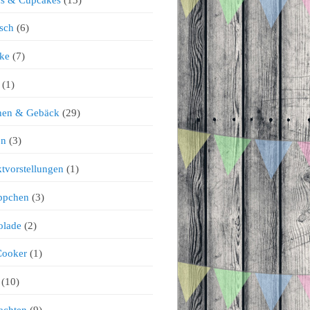
sch
(6)
ke
(7)
(1)
chen & Gebäck
(29)
en
(3)
tvorstellungen
(1)
ppchen
(3)
olade
(2)
Cooker
(1)
(10)
achten
(9)