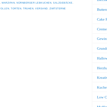
,
MARZIPAN
,
NÜRNBERGER LEBKUCHEN
,
SALZGEBÄCKE
,
TOLLEN
,
TORTEN
,
TRUHEN
,
VERSAND
,
ZIMTSTERNE
Butter
Cake 
Creme
Gewin
Grund
Hallo
Herzha
Kreati
Kuche
Low C
Muffi