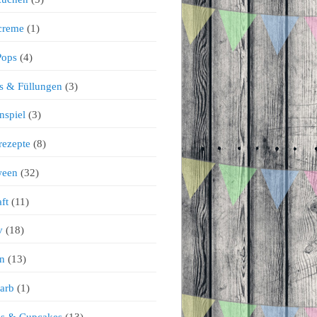
creme
(1)
Pops
(4)
s & Füllungen
(3)
nspiel
(3)
rezepte
(8)
ween
(32)
ft
(11)
v
(18)
n
(13)
arb
(1)
ns & Cupcakes
(13)