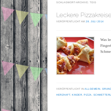
SCHLAGWORT-ARCHIVE:
TEIG
Leckere Pizzakreis
VERÖFFENTLICHT AM
28. JULI 2014
Was le
Finger
Schmec
VERÖFFENTLICHT IN
ALLGEMEIN
,
GRUN
HERZHAFT
,
KINDER
,
PIZZA
,
SCHMETTERL