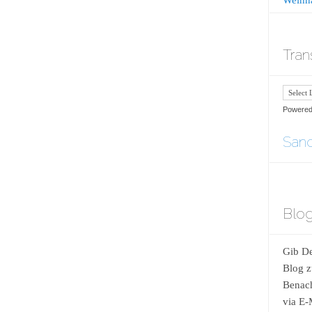
Tran
Powere
Sand
Blog
Gib De
Blog z
Benach
via E-