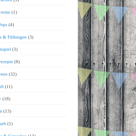
creme
(1)
Pops
(4)
s & Füllungen
(3)
nspiel
(3)
rezepte
(8)
ween
(32)
ft
(11)
v
(18)
n
(13)
arb
(1)
ns & Cupcakes
(13)