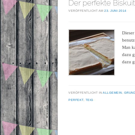
Der perfekte Biskuit
VERÖFFENTLICHT AM
23. JUNI 2014
Dieser
benutz
Man ka
dazu g
dazu 
VERÖFFENTLICHT IN
ALLGEMEIN
,
GRUN
PERFEKT
,
TEIG
Beitragsnavigation