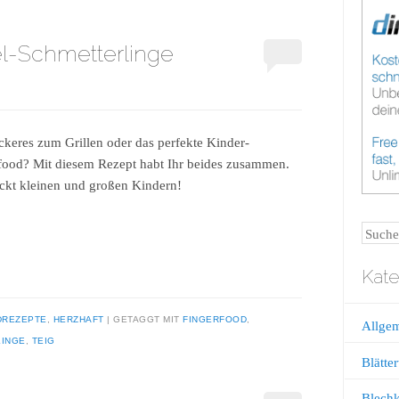
el-Schmetterlinge
ckeres zum Grillen oder das perfekte Kinder-
food? Mit diesem Rezept habt Ihr beides zusammen.
kt kleinen und großen Kindern!
Suche
Kate
DREZEPTE
,
HERZHAFT
GETAGGT MIT
FINGERFOOD
,
Allge
INGE
,
TEIG
Blätter
Blech