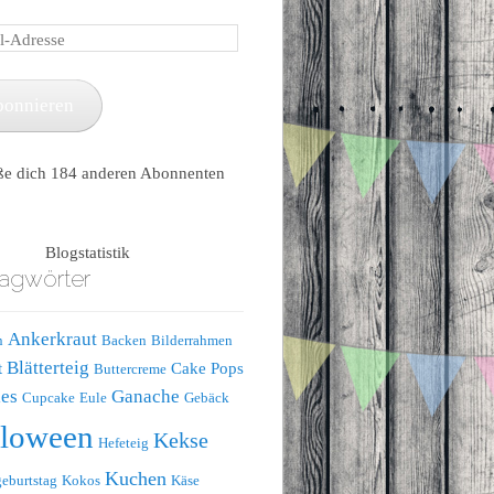
e
bonnieren
ße dich 184 anderen Abonnenten
Blogstatistik
agwörter
Ankerkraut
n
Backen
Bilderrahmen
Blätterteig
t
Cake Pops
Buttercreme
es
Ganache
Cupcake
Eule
Gebäck
lloween
Kekse
Hefeteig
Kuchen
eburtstag
Kokos
Käse