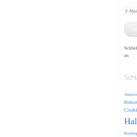
E-
Mail-
Adress
A
Schlie
an
Schl
Amazo
Biskui
Cooki
Ha
Kinderg