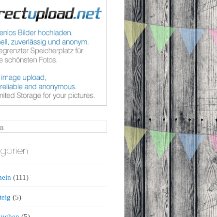
n
gorien
mein
(111)
teig
(5)
kuchen
(5)