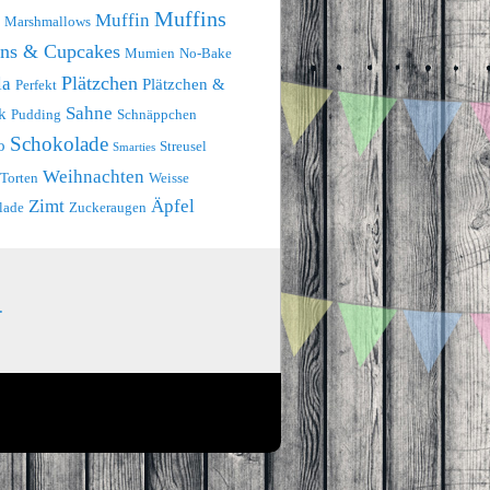
Muffins
Muffin
Marshmallows
ins & Cupcakes
Mumien
No-Bake
Plätzchen
la
Plätzchen &
Perfekt
Sahne
k
Pudding
Schnäppchen
Schokolade
o
Streusel
Smarties
Weihnachten
Torten
Weisse
Zimt
Äpfel
lade
Zuckeraugen
.