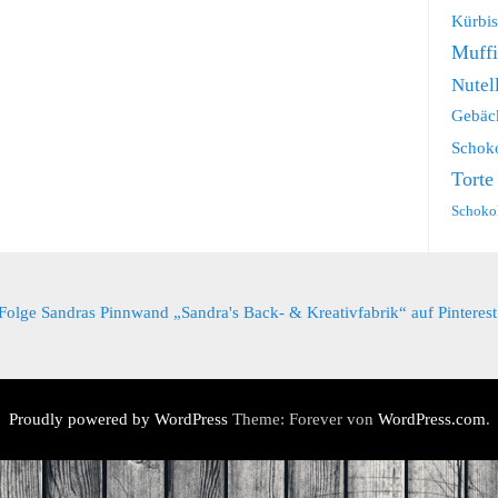
Kürbis
Muff
Nutel
Gebäc
Schok
Torte
Schoko
Folge Sandras Pinnwand „Sandra's Back- & Kreativfabrik“ auf Pinterest
Proudly powered by WordPress
Theme: Forever von
WordPress.com
.