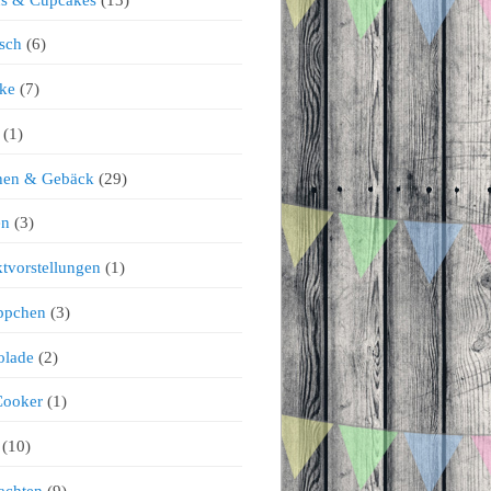
sch
(6)
ke
(7)
(1)
chen & Gebäck
(29)
en
(3)
tvorstellungen
(1)
ppchen
(3)
olade
(2)
Cooker
(1)
(10)
achten
(9)