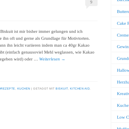
9
Butter
Cake 
 Biskuit ist mir bisher immer gelungen und ich
Creme
e ihn oft und gerne als Grundlage für Motivtorten.
nn ihn leicht variieren indem man ca 40gr Kakao
Gewin
ibt (einfach genausoviel Mehl weglassen, wie Kakao
Grund
gegeben wird) oder …
Weiterlesen
→
Hallo
Herzha
DREZEPTE
,
KUCHEN
GETAGGT MIT
BISKUIT
,
KITCHEN AID
,
Kreati
Kuche
Low C
Muffi