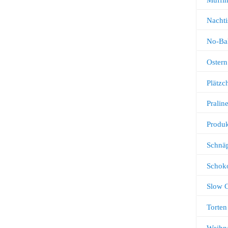
Nachti
No-Ba
Ostern
Plätz
Pralin
Produk
Schnä
Schok
Slow 
Torten
Weihn