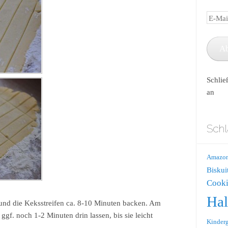
E-
Mail-
Adress
A
Schlie
an
Schl
Amazo
Biskui
Cooki
Ha
und die Keksstreifen ca. 8-10 Minuten backen. Am
gf. noch 1-2 Minuten drin lassen, bis sie leicht
Kinderg