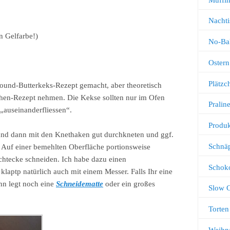
Nachti
n Gelfarbe!)
No-Ba
Ostern
Plätz
round-Butterkeks-Rezept gemacht, aber theoretisch
hen-Rezept nehmen. Die Kekse sollten nur im Ofen
Pralin
„auseinanderfliessen“.
Produk
 und dann mit den Knethaken gut durchkneten und ggf.
Schnä
 Auf einer bemehlten Oberfläche portionsweise
chtecke schneiden. Ich habe dazu einen
Schok
laptp natürlich auch mit einem Messer. Falls Ihr eine
ann legt noch eine
Schneidematte
oder ein großes
Slow 
Torten
Weihn