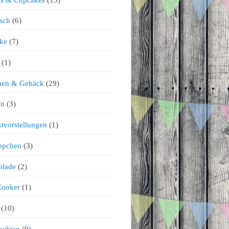
sch
(6)
ke
(7)
(1)
chen & Gebäck
(29)
en
(3)
tvorstellungen
(1)
ppchen
(3)
olade
(2)
Cooker
(1)
(10)
achten
(9)