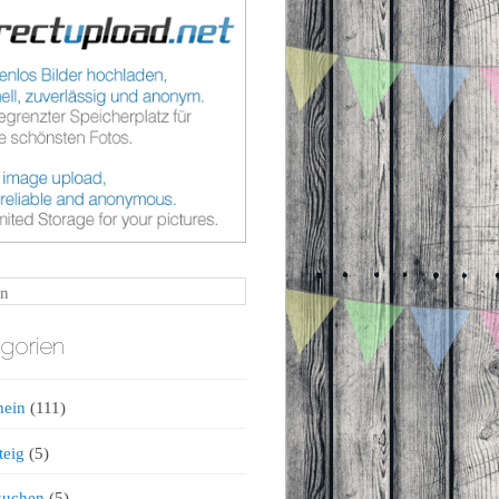
n
gorien
mein
(111)
teig
(5)
kuchen
(5)