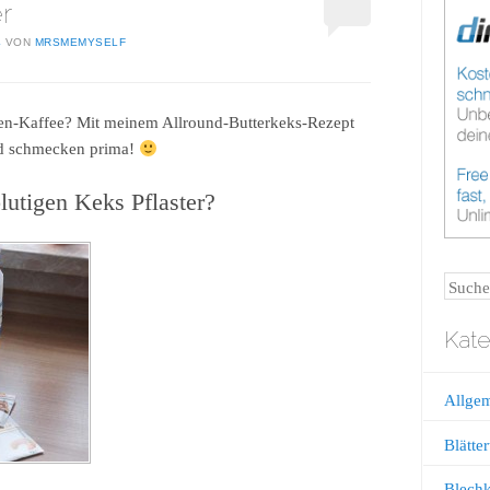
r
4
VON
MRSMEMYSELF
een-Kaffee? Mit meinem Allround-Butterkeks-Rezept
nd schmecken prima!
blutigen Keks Pflaster?
Suche
Kate
Allge
Blätter
Blech