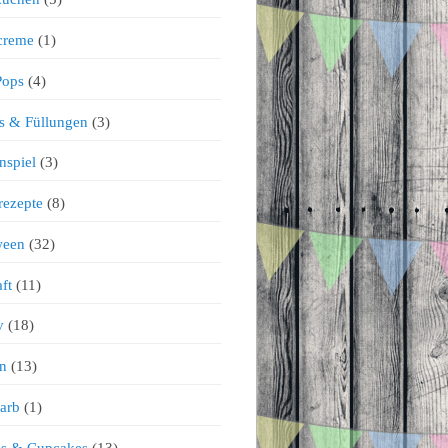
creme
(1)
Pops
(4)
s & Füllungen
(3)
nspiel
(3)
rezepte
(8)
ween
(32)
ft
(11)
v
(18)
n
(13)
arb
(1)
ns & Cupcakes
(13)