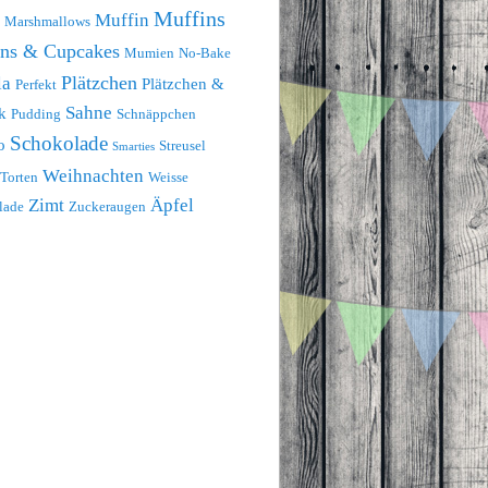
Muffins
Muffin
Marshmallows
ins & Cupcakes
Mumien
No-Bake
Plätzchen
la
Plätzchen &
Perfekt
Sahne
k
Pudding
Schnäppchen
Schokolade
o
Streusel
Smarties
Weihnachten
Torten
Weisse
Zimt
Äpfel
lade
Zuckeraugen