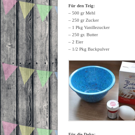
Für den Teig:
– 500 gr Mehl
– 250 gr Zucker
– 1 Pkg Vanillezucker
– 250 gr. Butter
– 2 Eier
– 1/2 Pkg Backpulver
Für die Deko: