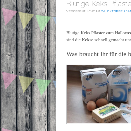
Blutige Keks Pflaste
VERÖFFENTLICHT AM
24. OKTOBER 201
Blutige Keks Pflaster zum Hallow
sind die Kekse schnell gemacht u
Was braucht Ihr für die 