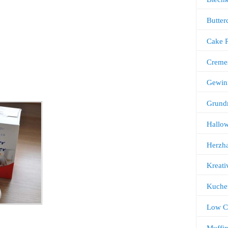
Butter
Cake 
Creme
Gewin
Grund
Hallo
Herzha
Kreati
Kuche
Low C
Muffi