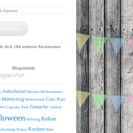
e
bonnieren
ße dich 184 anderen Abonnenten
Blogstatistik
agwörter
Ankerkraut
n
Backen
Bilderrahmen
Blätterteig
t
Cake Pops
Buttercreme
es
Ganache
Cupcake
Eule
Gebäck
lloween
Kekse
Hefeteig
Kuchen
eburtstag
Kokos
Käse