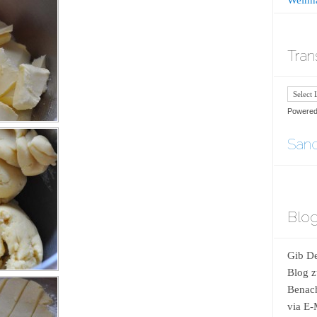
Tran
Powere
Sand
Blog
Gib De
Blog z
Benach
via E-